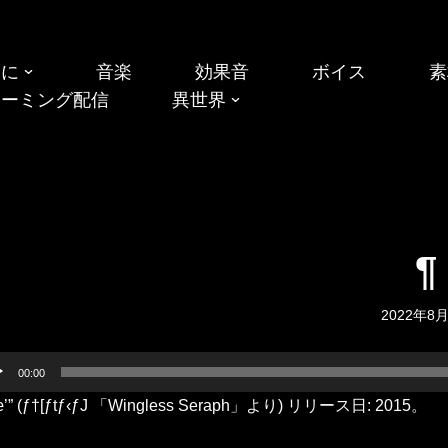
めに
音楽
効果音
ボイス
素
リーミング配信
異世界
¶
2022年8
00:00
œ’” (ƒ†[ƒtƒ‹ƒJ 「Wingless Seraph」より) リリース日: 2015。