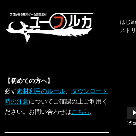
コ
はじ
ン
スト
テ
ン
ツ
へ
ス
キ
【初めての方へ】
ッ
必ず
素材利用のルール
、
ダウンロード
プ
時の注意
についてご確認の上ご利用く
音
ださい。お問い合わせは
こちら
。
声
“‹¶
プ
レ