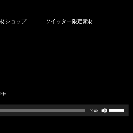
材ショップ
ツイッター限定素材
月9日
ボ
00:00
リ
ュ
ー