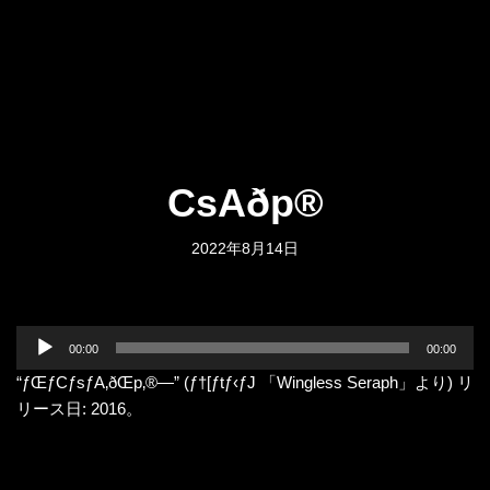
CsAðp®­
2022年8月14日
音
00:00
00:00
声
“ƒŒƒCƒsƒA‚ðŒp‚®­—” (ƒ†[ƒtƒ‹ƒJ 「Wingless Seraph」より) リ
プ
リース日: 2016。
レ
ー
ヤ