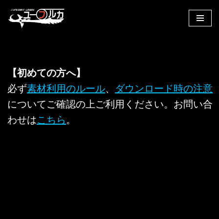
コ
ン
テ
ン
【初めての方へ】
ツ
へ
必ず
素材利用のルール
、
ダウンロード時の注意
ス
についてご確認の上ご利用ください。お問い合
キ
わせは
こちら
。
ッ
プ