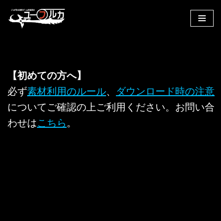
コ
ン
テ
ン
ツ
【初めての方へ】
へ
必ず
素材利用のルール
、
ダウンロード時の注意
ス
についてご確認の上ご利用ください。お問い合
キ
ッ
わせは
こちら
。
プ