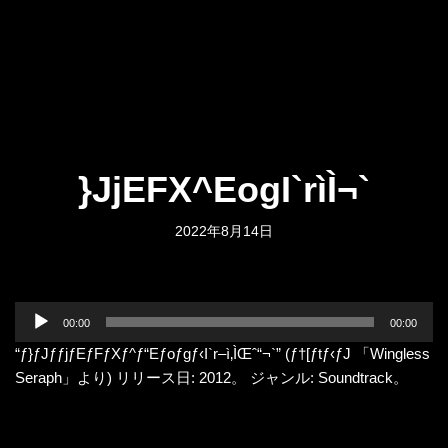
}JjEFX^EogI`rìÌ¬`
2022年8月14日
音
00:00
00:00
声
“ƒ}ƒJƒƒjƒEƒFƒXƒ^ƒ“Eƒoƒgƒ‹I`r–ì‚ÌŒˆ“¬`” (ƒ†[ƒtƒ‹ƒJ 「Wingless
プ
Seraph」より) リリース日: 2012。 ジャンル: Soundtrack。
レ
ー
ヤ