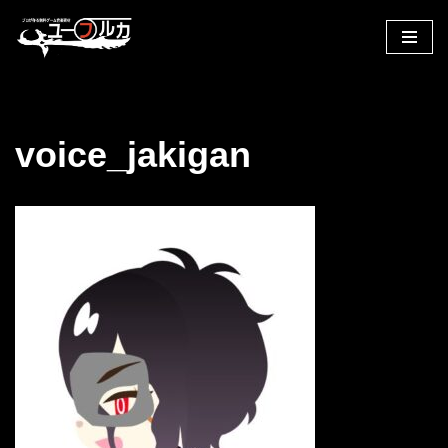
コ
ン
テ
ン
voice_jakigan
ツ
へ
ス
キ
ッ
プ