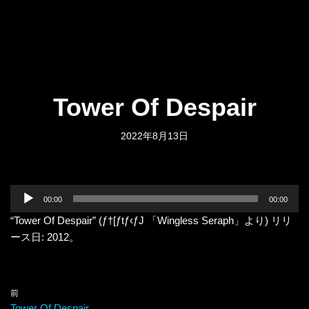
Tower Of Despair
2022年8月13日
音
00:00
00:00
声
“Tower Of Despair” (ƒ†[ƒtƒ‹ƒJ 「Wingless Seraph」より) リリ
プ
ース日: 2012。
レ
ー
ヤ
ー
前
Tower Of Despair