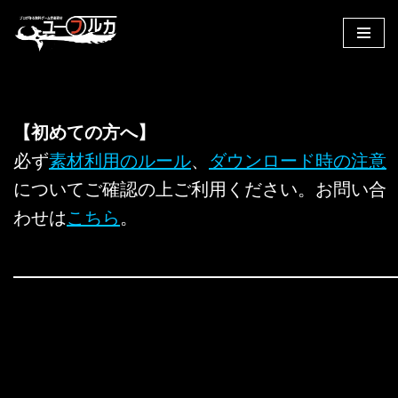
コ
ン
テ
ン
【初めての方へ】
ツ
へ
必ず
素材利用のルール
、
ダウンロード時の注意
ス
についてご確認の上ご利用ください。お問い合
キ
わせは
こちら
。
ッ
プ