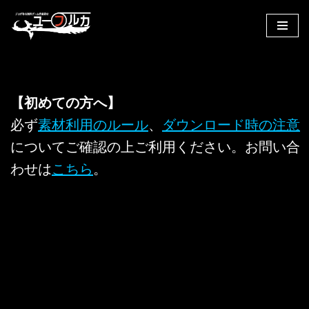
コ
ン
テ
ン
【初めての方へ】
ツ
へ
必ず
素材利用のルール
、
ダウンロード時の注意
ス
についてご確認の上ご利用ください。お問い合
キ
わせは
こちら
。
ッ
プ