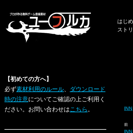
コ
はじ
ン
スト
テ
ン
ツ
へ
ス
キ
【初めての方へ】
ッ
必ず
素材利用のルール
、
ダウンロード
プ
時の注意
についてご確認の上ご利用く
ださい。お問い合わせは
こちら
。
INN
前
INN