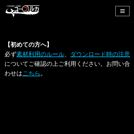
コ
ン
テ
ン
【初めての方へ】
ツ
へ
必ず
素材利用のルール
、
ダウンロード時の注意
ス
についてご確認の上ご利用ください。お問い合
キ
わせは
こちら
。
ッ
プ