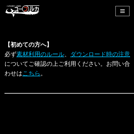
コ
ン
テ
ン
【初めての方へ】
ツ
へ
必ず
素材利用のルール
、
ダウンロード時の注意
ス
についてご確認の上ご利用ください。お問い合
キ
わせは
こちら
。
ッ
プ