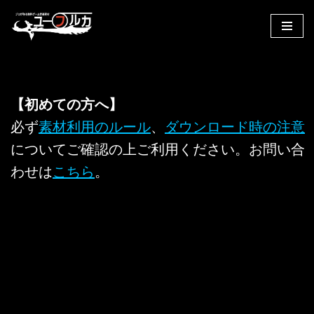
コ
ン
テ
ン
【初めての方へ】
ツ
へ
必ず
素材利用のルール
、
ダウンロード時の注意
ス
についてご確認の上ご利用ください。お問い合
キ
わせは
こちら
。
ッ
プ