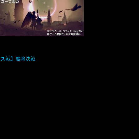
ボス戦】魔将決戦