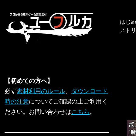
コ
はじ
ン
スト
テ
ン
ツ
へ
ス
キ
【初めての方へ】
ッ
必ず
素材利用のルール
、
ダウンロード
プ
時の注意
についてご確認の上ご利用く
ださい。お問い合わせは
こちら
。