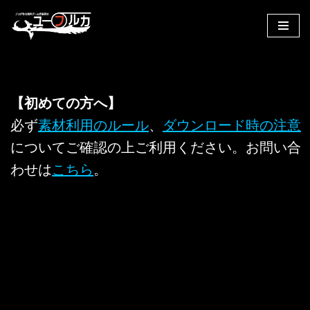
コ
ン
テ
ン
【初めての方へ】
ツ
へ
必ず
素材利用のルール
、
ダウンロード時の注意
ス
についてご確認の上ご利用ください。お問い合
キ
わせは
こちら
。
ッ
プ