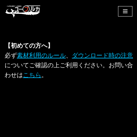
コ
ン
テ
ン
【初めての方へ】
ツ
へ
必ず
素材利用のルール
、
ダウンロード時の注意
ス
についてご確認の上ご利用ください。お問い合
キ
わせは
こちら
。
ッ
プ