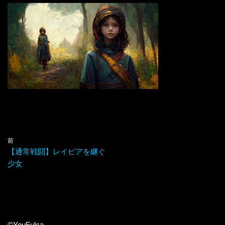
前
【通常戦闘】レイピアを継ぐ
少女
©YouFulca