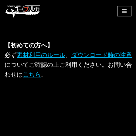
コ
ン
テ
ン
【初めての方へ】
ツ
へ
必ず
素材利用のルール
、
ダウンロード時の注意
ス
についてご確認の上ご利用ください。お問い合
キ
わせは
こちら
。
ッ
プ