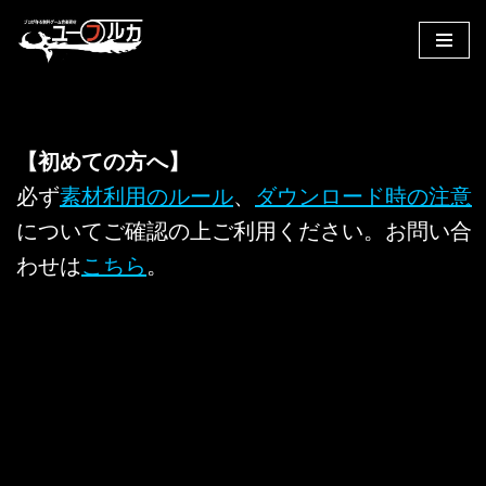
コ
ン
テ
ン
【初めての方へ】
ツ
へ
必ず
素材利用のルール
、
ダウンロード時の注意
ス
についてご確認の上ご利用ください。お問い合
キ
わせは
こちら
。
ッ
プ