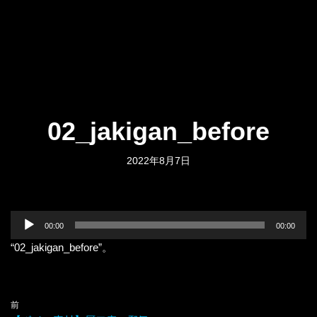
02_jakigan_before
2022年8月7日
音
00:00
00:00
声
“02_jakigan_before”。
プ
レ
ー
ヤ
前