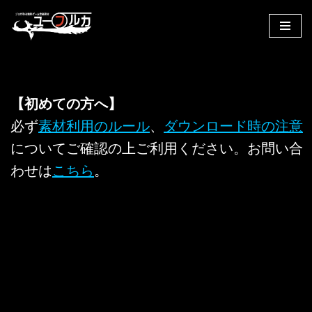
コ
ン
テ
ン
【初めての方へ】
ツ
へ
必ず
素材利用のルール
、
ダウンロード時の注意
ス
についてご確認の上ご利用ください。お問い合
キ
わせは
こちら
。
ッ
プ