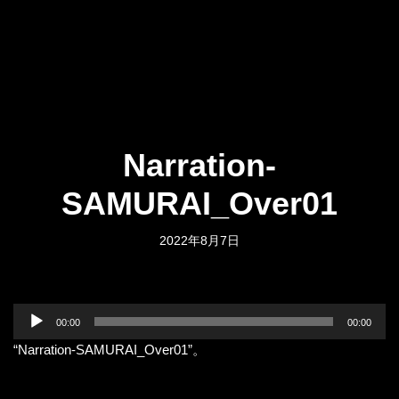
Narration-
SAMURAI_Over01
2022年8月7日
音
00:00
00:00
声
“Narration-SAMURAI_Over01”。
プ
レ
ー