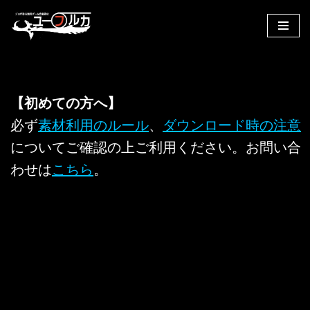
コ
ン
テ
ン
【初めての方へ】
ツ
へ
必ず
素材利用のルール
、
ダウンロード時の注意
ス
についてご確認の上ご利用ください。お問い合
キ
わせは
こちら
。
ッ
プ