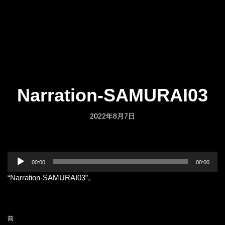
Narration-SAMURAI03
2022年8月7日
音
00:00
00:00
声
“Narration-SAMURAI03”。
プ
レ
ー
ヤ
前