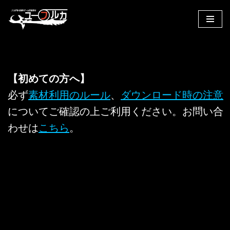
コ
ン
テ
ン
ツ
【初めての方へ】
へ
必ず
素材利用のルール
、
ダウンロード時の注意
ス
についてご確認の上ご利用ください。お問い合
キ
ッ
わせは
こちら
。
プ