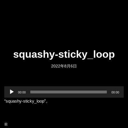
squashy-sticky_loop
2022年8月6日
音
00:00
00:00
声
“squashy-sticky_loop”。
プ
レ
ー
ヤ
前