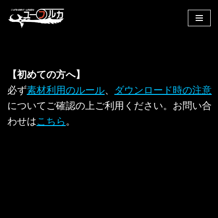
コ
ン
テ
ン
ツ
【初めての方へ】
へ
必ず
素材利用のルール
、
ダウンロード時の注意
ス
についてご確認の上ご利用ください。お問い合
キ
ッ
わせは
こちら
。
プ