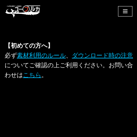
コ
ン
テ
ン
【初めての方へ】
ツ
へ
必ず
素材利用のルール
、
ダウンロード時の注意
ス
についてご確認の上ご利用ください。お問い合
キ
わせは
こちら
。
ッ
プ