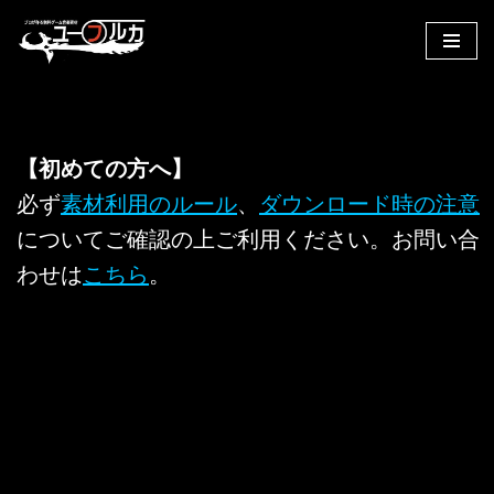
コ
ン
テ
ン
ツ
【初めての方へ】
へ
必ず
素材利用のルール
、
ダウンロード時の注意
ス
についてご確認の上ご利用ください。お問い合
キ
ッ
わせは
こちら
。
プ