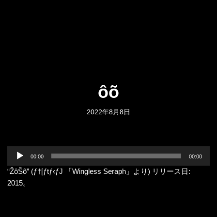
ôõ
2022年8月8日
音
00:00
00:00
声
“ŽôŠõ” (ƒ†[ƒtƒ‹ƒJ 「Wingless Seraph」より) リリース日:
プ
2015。
レ
ー
ヤ