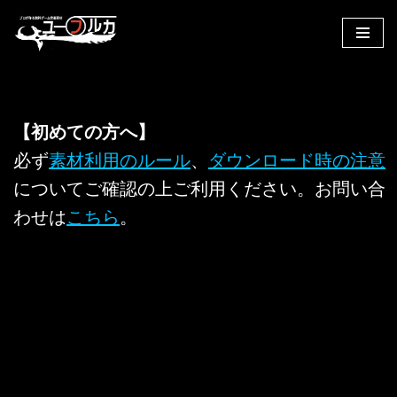
コ
ン
テ
ン
【初めての方へ】
ツ
へ
必ず
素材利用のルール
、
ダウンロード時の注意
ス
についてご確認の上ご利用ください。お問い合
キ
わせは
こちら
。
ッ
プ