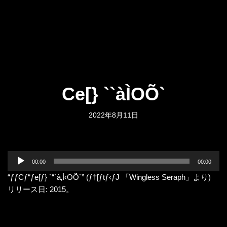
Ce[} ``àÌOÕ`
2022年8月11日
音
00:00
00:00
声
“ƒƒCƒ“ƒe[ƒ} `“`à‚Ì‹OÕ`” (ƒ†[ƒtƒ‹ƒJ 「Wingless Seraph」より)
プ
リリース日: 2015。
レ
ー
ヤ